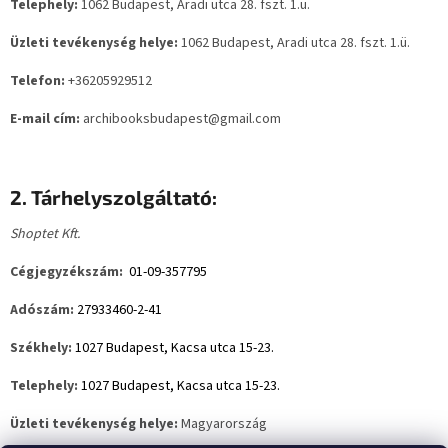
Telephely:
1062 Budapest, Aradi utca 28. fszt. 1.ü.
Üzleti tevékenység helye:
1062 Budapest, Aradi utca 28. fszt. 1.ü.
Telefon:
+36205929512
E-mail cím:
archibooksbudapest@gmail.com
2. Tárhelyszolgáltató:
Shoptet Kft.
Cégjegyzékszám:
01-09-357795
Adószám:
27933460-2-41
Székhely:
1027 Budapest, Kacsa utca 15-23.
Telephely:
1027 Budapest, Kacsa utca 15-23.
Üzleti tevékenység helye:
Magyarország