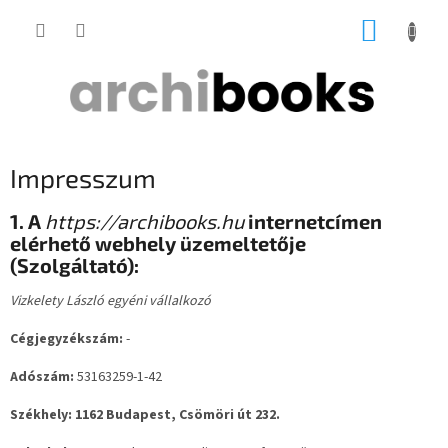
Ugrás
KOSÁR
a
fő
tartalomhoz
Impresszum
1. A
https://archibooks.hu
internetcímen
elérhető webhely üzemeltetője
(Szolgáltató):
Vizkelety László egyéni vállalkozó
Cégjegyzékszám:
-
Adószám:
53163259-1-42
Székhely: 1162 Budapest, Csömöri út 232.