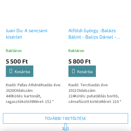
Juan Du: A sencseni
Alföldi György -Balázs
kísérlet
Bálint - Balizs Dániel -
Kurucz Olívia: Zsugorodó
városok
Raktáron
Raktáron
5 500 Ft
5 800 Ft
Kosárba
Kosárba
Kiadó: Pallas AthénéKiadás éve:
Kiadó: TercKiadás éve:
2020Oldalszám:
2021Oldalszám:
440Kötés: kartonált,
224Kötés: puhatáblás borító,
ragasztókötöttMéret: 152 *
cérnafűzött kötésMéret: 210 *
228 mmISBN-
210 mmISBN-
szám: 9786155884900
szám: 9786155445781
TOVÁBBI 7 BETÖLTÉSE
L
1
2
a