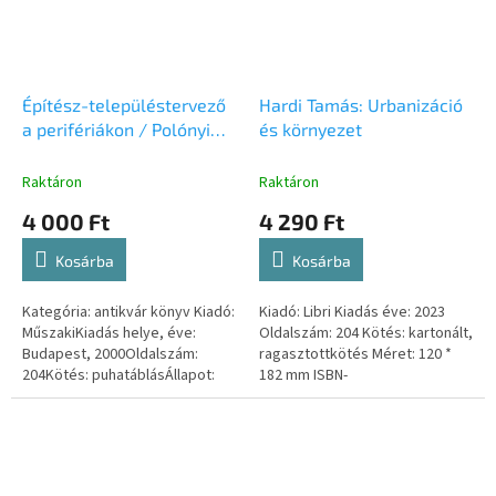
Építész-településtervező
Hardi Tamás: Urbanizáció
a perifériákon / Polónyi
és környezet
Károly retrospektív
naplója
Raktáron
Raktáron
4 000 Ft
4 290 Ft
Kosárba
Kosárba
Kategória: antikvár könyv Kiadó:
Kiadó: Libri Kiadás éve: 2023
MűszakiKiadás helye, éve:
Oldalszám: 204 Kötés: kartonált,
Budapest, 2000Oldalszám:
ragasztottkötés Méret: 120 *
204Kötés: puhatáblásÁllapot:
182 mm ISBN-
jóISBN-szám: 9631630706
szám: 9789636041328