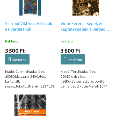
é
d
k
e
e
z
k
é
l
Szirmai Viktória: Városok
Vidor Ferenc: Képek és
s
i
és városlakók
képtelenségek a városok
e
s
világából
t
Raktáron
Raktáron
á
3 500 Ft
3 800 Ft
j
a
Kosárba
Kosárba
Kiadó: CorvinaKiadás éve:
Kiadó: TercKiadás éve:
2009Oldalszám: 340Kötés:
2004Oldalszám:
kartonált,
416Kötés: puhatáblás borító,
ragasztókötöttMéret: 233 * 138
cérnafűzött kötésMéret: 167 *
mmISBN-szám: 9789631365788
235 mmISBN-szám: 9639535184