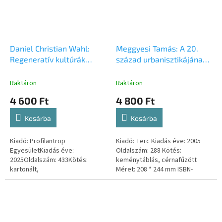
Daniel Christian Wahl:
Meggyesi Tamás: A 20.
Regeneratív kultúrák
század urbanisztikájának
létrehozása és gondozása
útvesztői
Raktáron
Raktáron
4 600 Ft
4 800 Ft
Kosárba
Kosárba
Kiadó: Profilantrop
Kiadó: Terc Kiadás éve: 2005
EgyesületKiadás éve:
Oldalszám: 288 Kötés:
2025Oldalszám: 433Kötés:
keménytáblás, cérnafűzött
kartonált,
Méret: 208 * 244 mm ISBN-
ragasztottkötésMéret:
szám: 9639535257
mmISBN-szám: