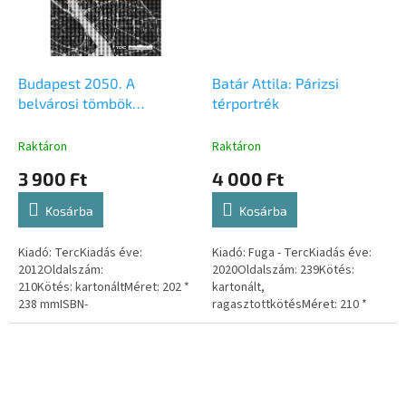
Budapest 2050. A
Batár Attila: Párizsi
belvárosi tömbök
térportrék
fennmaradásának esélyei
Raktáron
Raktáron
3 900 Ft
4 000 Ft
Kosárba
Kosárba
Kiadó: TercKiadás éve:
Kiadó: Fuga - TercKiadás éve:
2012Oldalszám:
2020Oldalszám: 239Kötés:
210Kötés: kartonáltMéret: 202 *
kartonált,
238 mmISBN-
ragasztottkötésMéret: 210 *
szám: 9789639968417
210 mmISBN-szám:
9786150082905