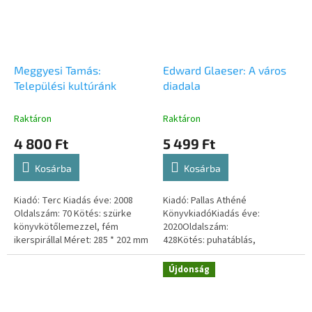
Meggyesi Tamás:
Edward Glaeser: A város
Települési kultúránk
diadala
Raktáron
Raktáron
4 800 Ft
5 499 Ft
Kosárba
Kosárba
Kiadó: Terc Kiadás éve: 2008
Kiadó: Pallas Athéné
Oldalszám: 70 Kötés: szürke
KönyvkiadóKiadás éve:
könyvkötőlemezzel, fém
2020Oldalszám:
ikerspirállal Méret: 285 * 202 mm
428Kötés: puhatáblás,
ISBN-szám: 9789639535725
ragasztókötöttMéret: 152 * 228
mmISBN-szám: 9786155884979
Újdonság