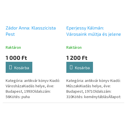
Zádor Anna: Klasszicista
Eperjessy Kálmán:
Pest
Városaink múltja és jelene
Raktáron
Raktáron
1 000 Ft
1 200 Ft
Kosárba
Kosárba
Kategória: antikvár könyv Kiadó:
Kategória: antikvár könyv Kiadó:
VárosházaKiadás helye, éve:
MűszakiKiadás helye, éve:
Budapest, 1993Oldalszám:
Budapest, 1971Oldalszám:
56Kötés: puha
310Kötés: keménytáblásÁllapot:
papírborítóbanÁllapot: igen
jóISBN-szám: -
jóISBN-szám: 9638376082