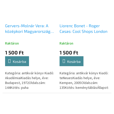
Gervers-Molnár Vera: A
Liorenc Bonet - Roger
középkori Magyarország
Casas: Cool Shops London
rotundái
Raktáron
Raktáron
1 500 Ft
1 500 Ft
Kosárba
Kosárba
Kategória: antikvár könyv Kiadó:
Kategória: antikvár könyv Kiadó:
AkadémiaiKiadás helye, éve:
teNeuesKiadás helye, éve:
Budapest, 1972Oldalszám:
Kempen, 2005Oldalszám:
144Kötés: puha
135Kötés: keménytáblásÁllapot:
papírborítóbanÁllapot: igen
kitűnőISBN-szám:
jóISBN-szám: -
9783832790387