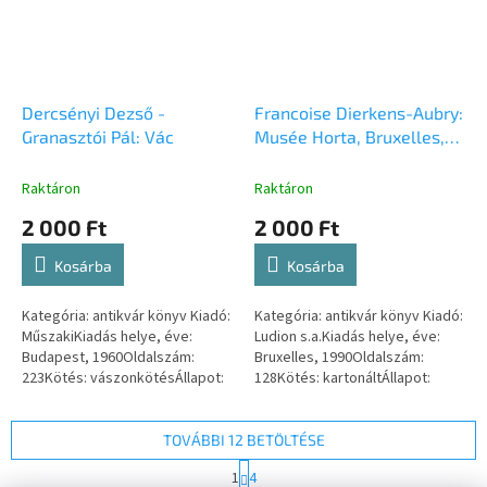
Dercsényi Dezső -
Francoise Dierkens-Aubry:
Granasztói Pál: Vác
Musée Horta, Bruxelles,
Saint-Gilles
Raktáron
Raktáron
2 000 Ft
2 000 Ft
Kosárba
Kosárba
Kategória: antikvár könyv Kiadó:
Kategória: antikvár könyv Kiadó:
MűszakiKiadás helye, éve:
Ludion s.a.Kiadás helye, éve:
Budapest, 1960Oldalszám:
Bruxelles, 1990Oldalszám:
223Kötés: vászonkötésÁllapot:
128Kötés: kartonáltÁllapot:
jó, a papír védőborító kissé
jóISBN-szám: -
kopott, szakadtISBN-szám: -
TOVÁBBI 12 BETÖLTÉSE
L
1
4
a