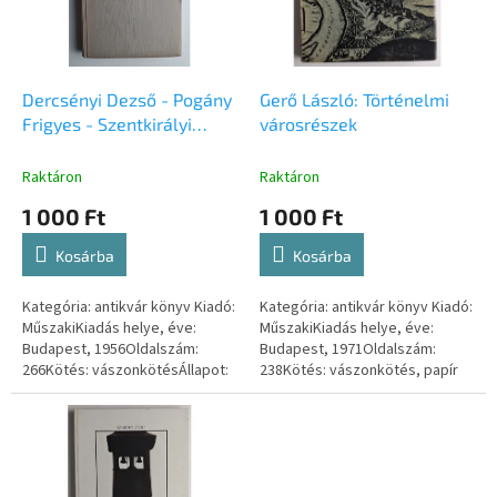
é
d
k
e
e
z
k
é
l
Dercsényi Dezső - Pogány
Gerő László: Történelmi
s
i
Frigyes - Szentkirályi
városrészek
e
s
Zoltán: Pécs
t
Raktáron
Raktáron
á
1 000 Ft
1 000 Ft
j
a
Kosárba
Kosárba
Kategória: antikvár könyv Kiadó:
Kategória: antikvár könyv Kiadó:
MűszakiKiadás helye, éve:
MűszakiKiadás helye, éve:
Budapest, 1956Oldalszám:
Budapest, 1971Oldalszám:
266Kötés: vászonkötésÁllapot:
238Kötés: vászonkötés, papír
jó, a papír védőborító
védőborítóvalÁllapot: jóISBN-
hiányzikISBN-szám: -
szám: -