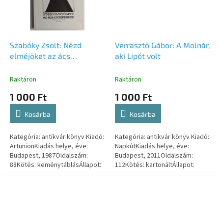
Szabóky Zsolt: Nézd
Verrasztó Gábor: A Molnár,
elméjöket az ács
aki Lipót volt
embereknek
Raktáron
Raktáron
1 000 Ft
1 000 Ft
Kosárba
Kosárba
Kategória: antikvár könyv Kiadó:
Kategória: antikvár könyv Kiadó:
ArtunionKiadás helye, éve:
NapkútKiadás helye, éve:
Budapest, 1987Oldalszám:
Budapest, 2011Oldalszám:
88Kötés: keménytáblásÁllapot:
112Kötés: kartonáltÁllapot:
jóISBN-szám: 9630172992
kitűnőISBN-szám:
9789632632292