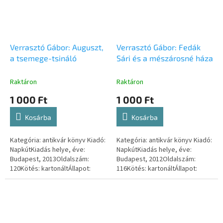
Verrasztó Gábor: Auguszt,
Verrasztó Gábor: Fedák
a tsemege-tsináló
Sári és a mészárosné háza
Raktáron
Raktáron
1 000 Ft
1 000 Ft
Kosárba
Kosárba
Kategória: antikvár könyv Kiadó:
Kategória: antikvár könyv Kiadó:
NapkútKiadás helye, éve:
NapkútKiadás helye, éve:
Budapest, 2013Oldalszám:
Budapest, 2012Oldalszám:
120Kötés: kartonáltÁllapot:
116Kötés: kartonáltÁllapot:
kitűnőISBN-szám:
kitűnőISBN-szám:
9789632633725
9789632632995