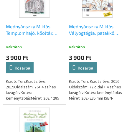
é
d
k
e
e
z
k
é
l
Mednyánszky Miklós:
Mednyánszky Miklós:
s
i
Templomhajó, kőoltár,
Vályogtégla, patakkő,
e
s
kálvária, harangláb
boronafal, nádtető
t
Raktáron
Raktáron
á
3 900 Ft
3 900 Ft
j
a
Kosárba
Kosárba
Kiadó: TercKiadás éve:
Kiadó: Terc Kiadás éve: 2016
2019Oldalszám: 76+ 4 színes
Oldalszám: 72 oldal + 4 színes
kivágóívKötés:
kivágóív Kötés: keménytáblás
keménytáblásMéret: 202 * 285
Méret: 202×285 mm ISBN-
mmISBN-szám: 9786155445590
szám: 9786155445316