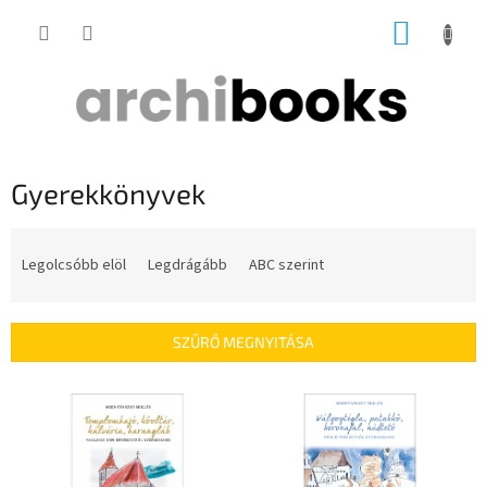
Ugrás
KOSÁR
a
fő
tartalomhoz
Gyerekkönyvek
T
e
Legolcsóbb elöl
Legdrágább
ABC szerint
r
m
é
SZŰRŐ MEGNYITÁSA
k
e
T
k
e
r
r
e
m
n