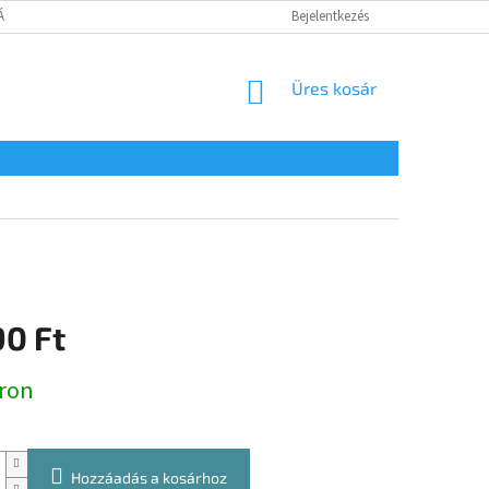
TÁJÉKOZTATÓ
Bejelentkezés
KOSÁR
Üres kosár
90 Ft
:
ron
Hozzáadás a kosárhoz