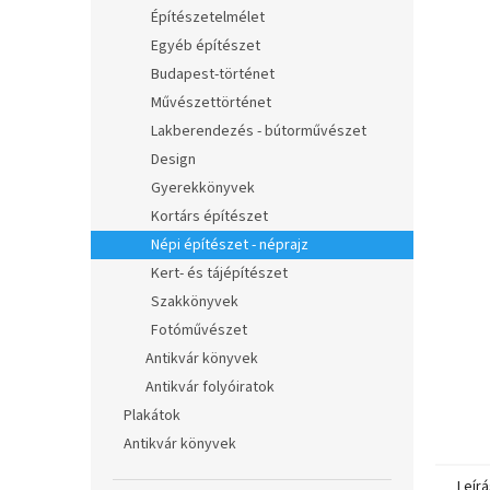
l
Építészetelmélet
Egyéb építészet
Budapest-történet
Művészettörténet
Lakberendezés - bútorművészet
Design
Gyerekkönyvek
Kortárs építészet
Népi építészet - néprajz
Kert- és tájépítészet
Szakkönyvek
Fotóművészet
Antikvár könyvek
Antikvár folyóiratok
Plakátok
Antikvár könyvek
Leírá