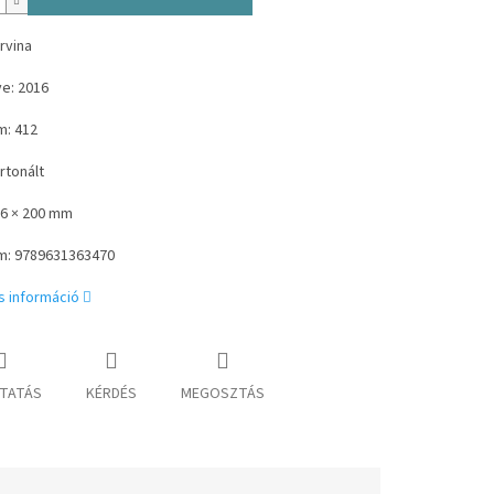
rvina
e: 2016
m: 412
rtonált
36 × 200 mm
m:
9789631363470
s információ
TATÁS
KÉRDÉS
MEGOSZTÁS