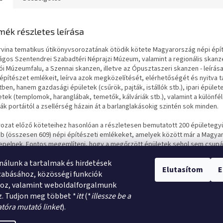
mék részletes leírása
rvina tematikus útikönyvsorozatának ötödik kötete Magyarország népi épít
ágos Szentendrei Szabadtéri Néprajzi Múzeum, valamint a regionális skanz
ói Múzeumfalu, a Szennai skanzen, illetve az Ópusztaszeri skanzen - leír
 építészet emlékeit, leírva azok megközelítését, elérhetőségét és nyitva t
ben, hanem gazdasági épületek (csűrök, pajták, istállók stb.), ipari épülete
etek (templomok, haranglábak, temetők, kálváriák stb.), valamint a különf
ák portáitól a zsellérség házain át a barlanglakásokig szintén sok minden.
rozat előző köteteihez hasonlóan a részletesen bemutatott 200 épületegyü
b (összesen 609) népi építészeti emlékeket, amelyek között már a Magyar
epelnek. Fontos megemlíteni, hogy a megőrzött épületek sehol sem csupán
 kultúrájának minél teljesebb bemutatása is. Az épületekben a korabeli bút
nálunk a tartalmak és hirdetések
ennapi élet tárgyait is megtekinthetjük. A népi építészeti emlékek egyben k
Elutasítom
E
zabásához, közösségi funkciók
tikönyvet 680 színes fotó teszi szemléletessé. A tájékozódást térkép és G
hoz, valamint weboldalforgalmunk
. Tudjon meg többet *
itt
(*
illessze be a
atóra mutató linket
).