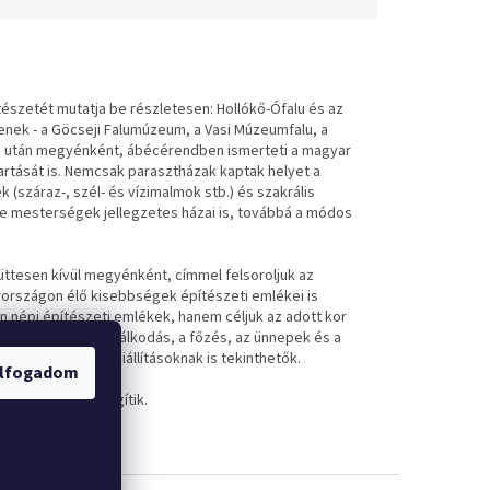
észetét mutatja be részletesen: Hollókő-Ófalu és az
enek - a Göcseji Falumúzeum, a Vasi Múzeumfalu, a
ása után megyénként, ábécérendben ismerteti a magyar
artását is. Nemcsak parasztházak kaptak helyet a
k (száraz-, szél- és vízimalmok stb.) és szakrális
éle mesterségek jellegzetes házai is, továbbá a módos
ttesen kívül megyénként, címmel felsoroljuk az
országon élő kisebbségek építészeti emlékei is
 népi építészeti emlékek, hanem céljuk az adott kor
orokon kívül a gazdálkodás, a főzés, az ünnepek és a
orabeli életmód-kiállításoknak is tekinthetők.
lfogadom
PS-koordináták segítik.