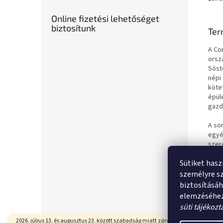
Online fizetési lehetőséget
biztosítunk
Ter
A Co
orsz
Sóst
népi
kötet
épül
gazd
A so
egyé
szer
népi
Sütiket hasz
mind
személyre s
Az ú
biztosításá
elemzéséhez
süti tájékozt
L
2026. július 13. és augusztus 23. között szabadság miatt zárva vagyunk. A