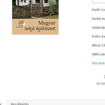
Kiadó: Co
Kiadás év
Oldalszá
Kötés: ka
Méret: 1
ISBN-szá
Részlete
NYOM
s
Beszélgetés