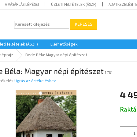
A VÁSÁRLÁS LÉPÉSEI
ÜZLETI FELTÉTELEK (ÁSZF)
ADATKEZELÉSI 
KERESÉS
leti feltételek (ÁSZF)
Elérhetőségek
 néprajz
Bede Béla: Magyar népi építészet
 Béla: Magyar népi építészet
1781
rtékelés
Ugrás az értékeléshez
4 4
ése
Egységár
Raktá