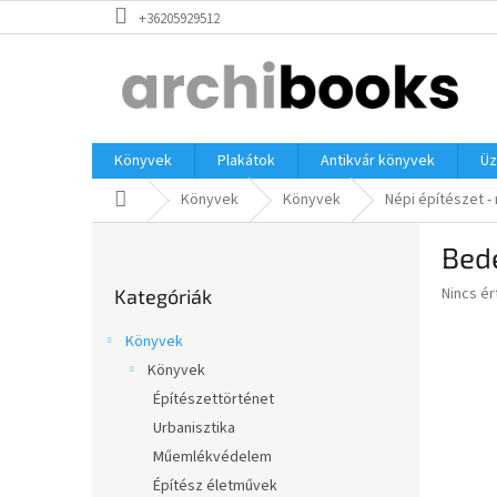
Ugrás
+36205929512
a
fő
tartalomhoz
Könyvek
Plakátok
Antikvár könyvek
Üz
Kezdőlap
Könyvek
Könyvek
Népi építészet -
O
Bede
l
Kategóriák
d
A
Nincs é
Kategóriák
átugrása
a
termék
l
átlagos
Könyvek
s
értékel
Könyvek
5-
ó
ből
Építészettörténet
p
0,0
a
Urbanisztika
csillag.
n
Műemlékvédelem
e
Építész életművek