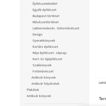
l
Építészetelmélet
Egyéb építészet
Budapest-történet
Művészettörténet
Lakberendezés - bútorművészet
Design
Gyerekkönyvek
Kortárs építészet
Népi építészet - néprajz
Kert- és tájépítészet
Szakkönyvek
Fotóművészet
Antikvár könyvek
Leírá
Antikvár folyóiratok
Plakátok
Antikvár könyvek
Ter