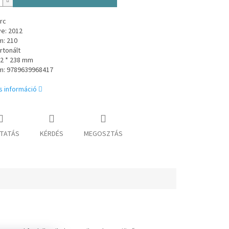
rc
e: 2012
m: 210
rtonált
02 * 238 mm
m: 9789639968417
s információ
TATÁS
KÉRDÉS
MEGOSZTÁS