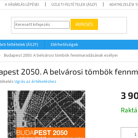
A VÁSÁRLÁS LÉPÉSEI
ÜZLETI FELTÉTELEK (ÁSZF)
ADATKEZELÉSI 
KERESÉS
leti feltételek (ÁSZF)
Elérhetőségek
Budapest 2050. A belvárosi tömbök fennmaradásának esélyei
apest 2050. A belvárosi tömbök fennm
rtékelés
Ugrás az értékeléshez
3 9
ése
Egységár
Raktá