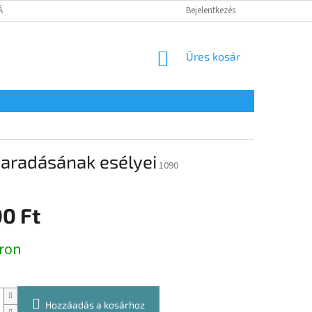
TÁJÉKOZTATÓ
Bejelentkezés
KOSÁR
Üres kosár
aradásának esélyei
1090
00 Ft
:
ron
Hozzáadás a kosárhoz