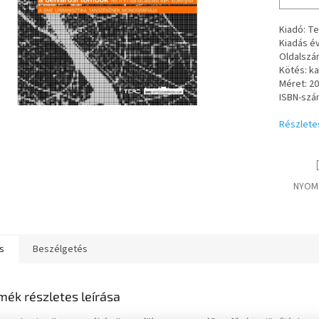
Kiadó: Te
Kiadás év
Oldalszá
Kötés: ka
Méret: 2
ISBN-szá
Részlete
NYOM
s
Beszélgetés
mék részletes leírása