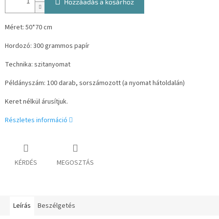
Hozzáadás a kosárhoz
Méret: 50*70 cm
Hordozó: 300 grammos papír
Technika: szitanyomat
Példányszám: 100 darab, sorszámozott (a nyomat hátoldalán)
Keret nélkül árusítjuk.
Részletes információ
KÉRDÉS
MEGOSZTÁS
Leírás
Beszélgetés