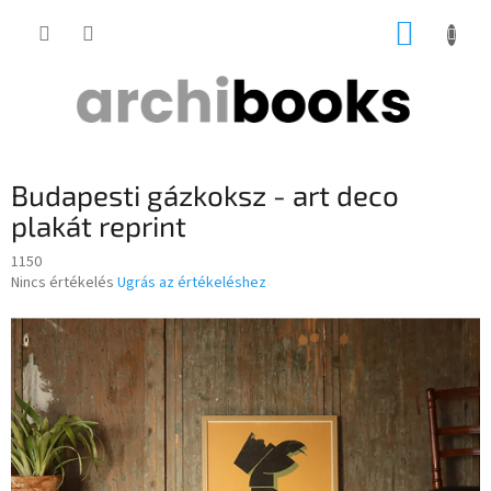
Ugrás
KOSÁR
a
fő
tartalomhoz
Budapesti gázkoksz - art deco
plakát reprint
1150
A
Nincs értékelés
Ugrás az értékeléshez
termék
átlagos
értékelése
5-
ből
0,0
csillag.