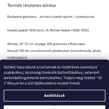
Termék részletes leírása
Budapesti gázkoksz - art deco plakát reprint / szitanyomat.
Eredeti plakát: 1930 körül, ifj. Richter Aladár (1898-1950)
Mérete: 50*70 cm, anyaga: 300 grammos offset papír.
Készült 100 db, sorszámozott példányban (sorszámozás, jelzés
a hátoldalon).
Keret nélkül kapható.
Sütiket használunk a tartalmak és hirdetések személyre
szabásához, közösségi funkciók biztosításához, valamint
weboldalforgalmunk elemzéséhez. Tudjon meg többet *
itt
L
(*
illessze be a süti tájékoztatóra mutató linket
).
á
Shoptet készítette
b
Beállítások
l
é
2026. július 13. és augusztus 23. között szabadság miatt zárva
Copyright 2026
archibooks
. Minden jog fenntartva.
Süti beállítások