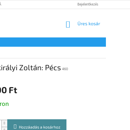
TÁJÉKOZTATÓ
Bejelentkezés
KOSÁR
Üres kosár
rályi Zoltán: Pécs
460
00 Ft
:
ron
Hozzáadás a kosárhoz