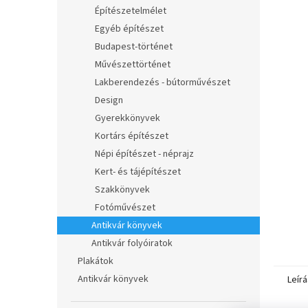
l
Építészetelmélet
Egyéb építészet
Budapest-történet
Művészettörténet
Lakberendezés - bútorművészet
Design
Gyerekkönyvek
Kortárs építészet
Népi építészet - néprajz
Kert- és tájépítészet
Szakkönyvek
Fotóművészet
Antikvár könyvek
Antikvár folyóiratok
Plakátok
Antikvár könyvek
Leírá