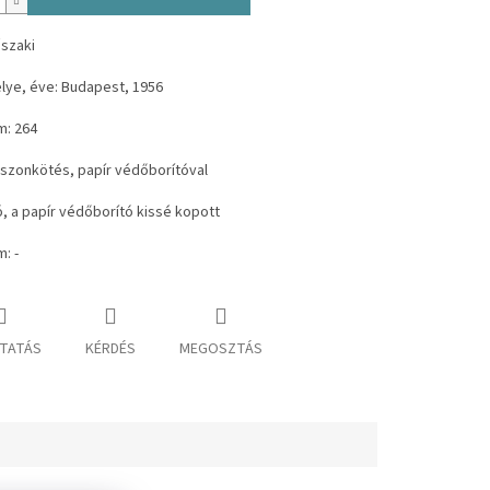
űszaki
lye, éve: Budapest, 1956
m: 264
ászonkötés, papír védőborítóval
jó, a papír védőborító kissé kopott
: -
TATÁS
KÉRDÉS
MEGOSZTÁS