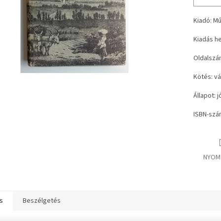
Kiadó: M
Kiadás he
Oldalszá
Kötés: v
Állapot: 
ISBN-szám
NYOM
s
Beszélgetés