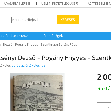
A VÁSÁRLÁS LÉPÉSEI
ÜZLETI FELTÉTELEK (ÁSZF)
ADATKEZELÉSI 
KERESÉS
leti feltételek (ÁSZF)
Elérhetőségek
i Dezső - Pogány Frigyes - Szentkirályi Zoltán: Pécs
sényi Dezső - Pogány Frigyes - Szentki
rtékelés
Ugrás az értékeléshez
2 0
ése
Egységár
Raktá