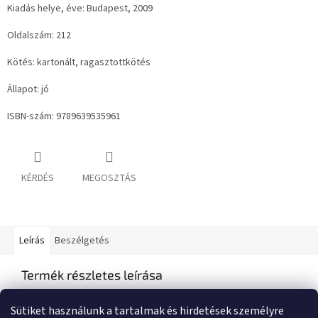
Kiadás helye, éve: Budapest, 2009
Oldalszám: 212
Kötés: kartonált, ragasztottkötés
Állapot: jó
ISBN-szám: 9789639535961
KÉRDÉS
MEGOSZTÁS
Leírás
Beszélgetés
Termék részletes leírása
Semmilyen termékleírás nem érhető el
Sütiket használunk a tartalmak és hirdetések személyre