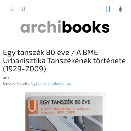
Ugrás
KOSÁR
a
fő
tartalomhoz
Egy tanszék 80 éve / A BME
Urbanisztika Tanszékének története
(1929-2009)
463
A
Nincs értékelés
Ugrás az értékeléshez
termék
átlagos
értékelése
5-
ből
0,0
csillag.