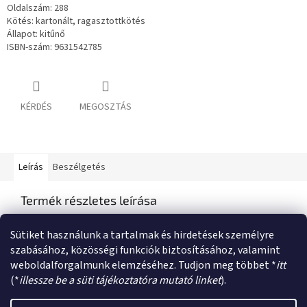
Oldalszám: 288
Kötés: kartonált, ragasztottkötés
Állapot: kitűnő
ISBN-szám: 9631542785
KÉRDÉS
MEGOSZTÁS
Leírás
Beszélgetés
Termék részletes leírása
Semmilyen termékleírás nem érhető el
Sütiket használunk a tartalmak és hirdetések személyre
szabásához, közösségi funkciók biztosításához, valamint
weboldalforgalmunk elemzéséhez. Tudjon meg többet *
itt
L
(*
illessze be a süti tájékoztatóra mutató linket
).
á
Shoptet készítette