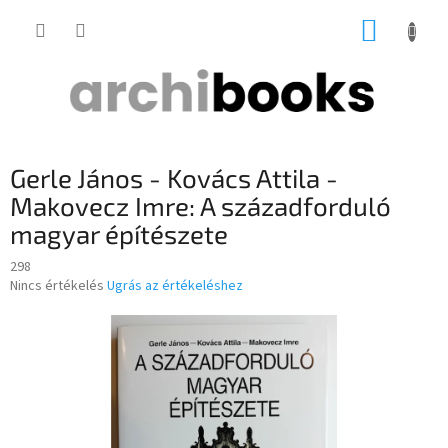
Ugrás
KOSÁR
a
fő
tartalomhoz
Gerle János - Kovács Attila -
Makovecz Imre: A századforduló
magyar építészete
298
A
Nincs értékelés
Ugrás az értékeléshez
termék
átlagos
értékelése
5-
ből
0,0
csillag.