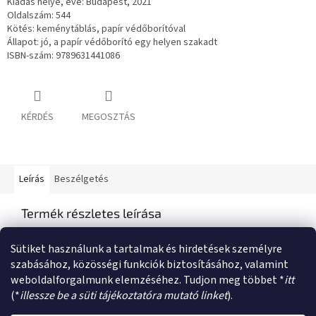
Kiadás helye, éve: Budapest, 2021
Oldalszám: 544
Kötés: keménytáblás, papír védőborítóval
Állapot: jó, a papír védőborító egy helyen szakadt
ISBN-szám: 9789631441086
KÉRDÉS
MEGOSZTÁS
Leírás
Beszélgetés
Termék részletes leírása
Semmilyen termékleírás nem érhető el
Sütiket használunk a tartalmak és hirdetések személyre
szabásához, közösségi funkciók biztosításához, valamint
weboldalforgalmunk elemzéséhez. Tudjon meg többet *
itt
L
(*
illessze be a süti tájékoztatóra mutató linket
).
á