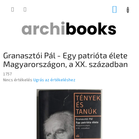
Ugrás
KOSÁR
a
fő
tartalomhoz
Granasztói Pál - Egy patrióta élete
Magyarországon, a XX. században
1757
A
Nincs értékelés
Ugrás az értékeléshez
termék
átlagos
értékelése
5-
ből
0,0
csillag.