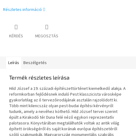
Részletes információ
KÉRDÉS
MEGOSZTÁS
Leírás
Beszélgetés
Termék részletes leírása
Hild József a 19. századi építészettörténet kiemelkedő alakja. A
reformkorban fejlődésnek induló Pest klasszicista városképe
gyakorlatilag az ő tervezőirodájának asztalán rajzolódott ki.
Több mint kilencszáz olyan pest-budai építési kérvényről
tudunk, amely a nevéhez köthető. Hild József tervei szerint
épült a Kirakodó tér Duna felé néző egykori reprezentatív
palotasora. Könyvtárában megtalálhatók voltak az antik világ
épített örökségéről és saját korának európai építészetéről
szóló szakmunkák. Magyarország monumentális szakrális