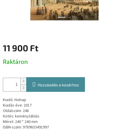
11 900 Ft
Egységár:
Raktáron
Hozzáadás a kosárhoz
Kiadó: Holnap
Kiadás éve: 2017
Oldalszám: 248
Kötés: keménytáblás
Méret: 240 * 240 mm
ISBN-szám: 9789633491997