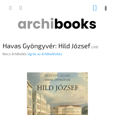
Ugrás
KOSÁR
a
fő
tartalomhoz
Havas Gyöngyvér: Hild József
1305
A
Nincs értékelés
Ugrás az értékeléshez
termék
átlagos
értékelése
5-
ből
0,0
csillag.