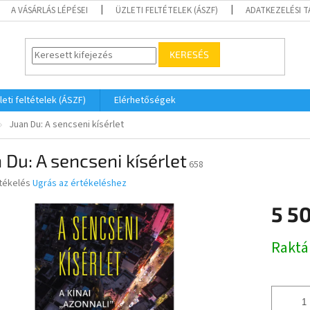
A VÁSÁRLÁS LÉPÉSEI
ÜZLETI FELTÉTELEK (ÁSZF)
ADATKEZELÉSI 
KERESÉS
leti feltételek (ÁSZF)
Elérhetőségek
Juan Du: A sencseni kísérlet
 Du: A sencseni kísérlet
658
rtékelés
Ugrás az értékeléshez
5 50
ése
Egységár
Raktá