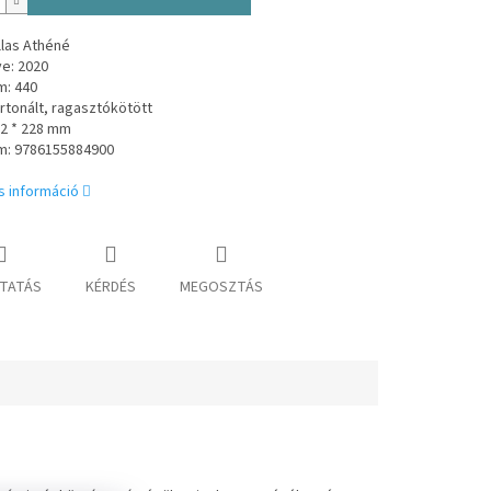
llas Athéné
e: 2020
m: 440
rtonált, ragasztókötött
52
* 228
mm
m: 9786155884900
s információ
TATÁS
KÉRDÉS
MEGOSZTÁS