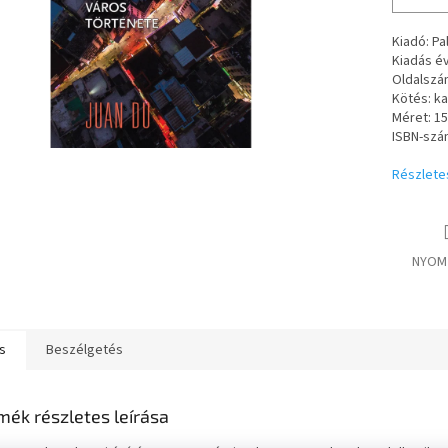
Kiadó: Pa
Kiadás év
Oldalszá
Kötés:
ka
Méret: 1
ISBN-szá
Részlete
NYOM
s
Beszélgetés
mék részletes leírása