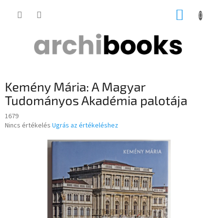
Ugrás
KOSÁR
a
fő
tartalomhoz
Kemény Mária: A Magyar
Tudományos Akadémia palotája
1679
A
Nincs értékelés
Ugrás az értékeléshez
termék
átlagos
értékelése
5-
ből
0,0
csillag.