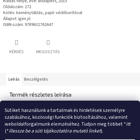
Kiadás helye, éve: Budapest, 2015
Oldalszám: 272
Kötés: keménytáblás, papír védőborítóval
Állapot: igen jó
ISBN-szám: 9789632762647
KÉRDÉS
MEGOSZTÁS
Leírás
Beszélgetés
Termék részletes leírása
Semmilyen termékleírás nem érhető el
Sütiket használunk a tartalmak és hirdetések személyre
szabásához, közösségi funkciók biztosításához, valamint
weboldalforgalmunk elemzéséhez. Tudjon meg többet *
itt
L
(*
illessze be a süti tájékoztatóra mutató linket
).
á