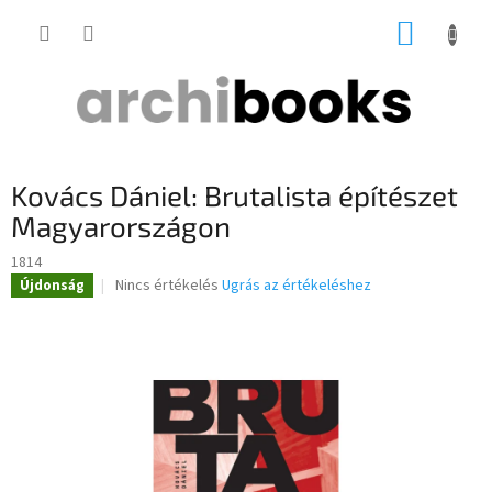
Ugrás
KOSÁR
a
fő
tartalomhoz
Kovács Dániel: Brutalista építészet
Magyarországon
1814
A
Nincs értékelés
Ugrás az értékeléshez
Újdonság
termék
átlagos
értékelése
5-
ből
0,0
csillag.