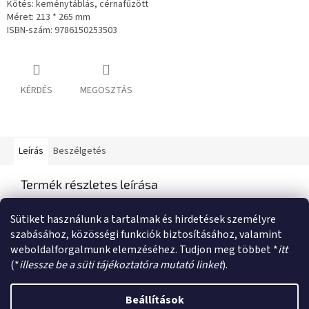
Kötés: keménytáblás, cérnafűzött
Méret: 213 * 265 mm
ISBN-szám: 9786150253503
KÉRDÉS
MEGOSZTÁS
Leírás
Beszélgetés
Termék részletes leírása
Semmilyen termékleírás nem érhető el
Sütiket használunk a tartalmak és hirdetések személyre
szabásához, közösségi funkciók biztosításához, valamint
weboldalforgalmunk elemzéséhez. Tudjon meg többet *
itt
L
(*
illessze be a süti tájékoztatóra mutató linket
).
á
Shoptet készítette
b
Beállítások
l