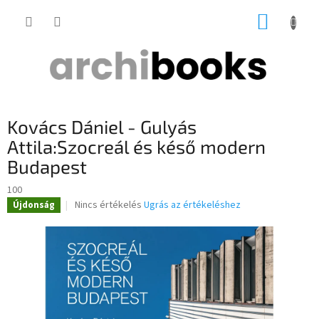
Ugrás
KOSÁR
a
fő
tartalomhoz
Kovács Dániel - Gulyás
Attila:Szocreál és késő modern
Budapest
100
A
Nincs értékelés
Ugrás az értékeléshez
Újdonság
termék
átlagos
értékelése
5-
ből
0,0
csillag.