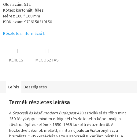
Oldalszám: 512
Kötés: kartonált, füles
Méret: 160 * 160 mm
ISBN-szám:
9786158219150
Részletes információ
KÉRDÉS
MEGOSZTÁS
Leírás
Beszélgetés
Termék részletes leírása
A
Szocreál és késő modern Budapest
420 szócikkel és több mint
250 fényképpel minden eddiginél részletesebb képet nyújt a
főváros építészetének 1950–1989 közötti évtizedeiről. A
közkedvelt ikonok mellett, mint az újpalotai Víztoronyház, a
brutalista OKISZ-székház vagy a szocreál II. kerületi pártház, a