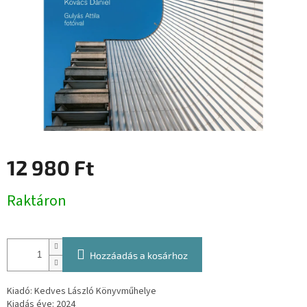
12 980 Ft
Egységár:
Raktáron
Hozzáadás a kosárhoz
Kiadó: Kedves László Könyvműhelye
Kiadás éve: 2024