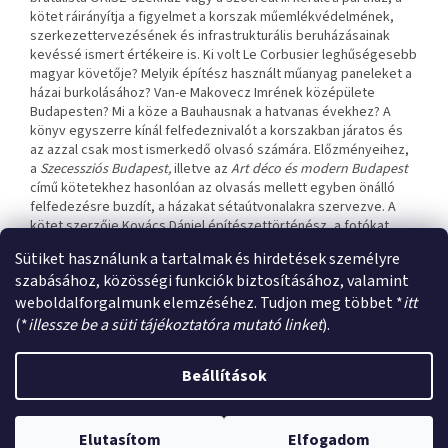
kötet ráirányítja a figyelmet a korszak műemlékvédelmének,
szerkezettervezésének és infrastrukturális beruházásainak
kevéssé ismert értékeire is. Ki volt Le Corbusier leghűségesebb
magyar követője? Melyik építész használt műanyag paneleket a
házai burkolásához? Van-e Makovecz Imrének középülete
Budapesten? Mi a köze a Bauhausnak a hatvanas évekhez? A
könyv egyszerre kínál felfedeznivalót a korszakban járatos és
az azzal csak most ismerkedő olvasó számára. Előzményeihez,
a
Szecessziós Budapest,
illetve az
Art déco és modern Budapest
című kötetekhez hasonlóan az olvasás mellett egyben önálló
felfedezésre buzdít, a házakat sétaútvonalakra szervezve. A
kötet szerzője Kovács Dániel építészettörténész, a fotókat
Gulyás Attila készítette.
Sütiket használunk a tartalmak és hirdetések személyre
szabásához, közösségi funkciók biztosításához, valamint
weboldalforgalmunk elemzéséhez. Tudjon meg többet *
itt
L
(*
illessze be a süti tájékoztatóra mutató linket
).
á
Shoptet készítette
b
Beállítások
l
é
2026. július 13. és augusztus 23. között szabadság miatt zárva
Copyright 2026
archibooks
. Minden jog fenntartva.
Süti beállítások
c
vagyunk. A webáruházban rendelésre ebben az időszakban is van
Elutasítom
Elfogadom
szerkesztése