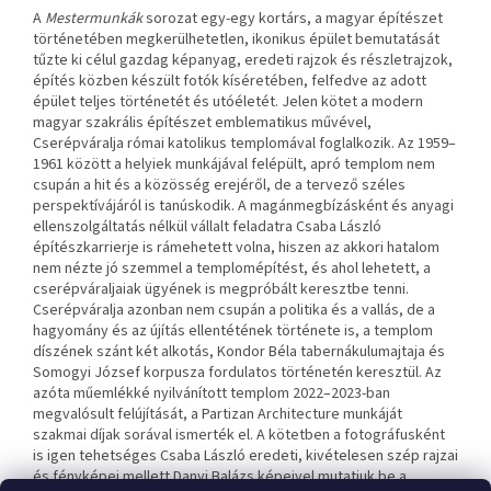
A
Mestermunkák
sorozat egy-egy kortárs, a magyar építészet
történetében megkerülhetetlen, ikonikus épület bemutatását
tűzte ki célul gazdag képanyag, eredeti rajzok és részletrajzok,
építés közben készült fotók kíséretében, felfedve az adott
épület teljes történetét és utóéletét. Jelen kötet a modern
magyar szakrális építészet emblematikus művével,
Cserépváralja római katolikus templomával foglalkozik. Az 1959–
1961 között a helyiek munkájával felépült, apró templom nem
csupán a hit és a közösség erejéről, de a tervező széles
perspektívájáról is tanúskodik. A magánmegbízásként és anyagi
ellenszolgáltatás nélkül vállalt feladatra Csaba László
építészkarrierje is rámehetett volna, hiszen az akkori hatalom
nem nézte jó szemmel a templomépítést, és ahol lehetett, a
cserépváraljaiak ügyének is megpróbált keresztbe tenni.
Cserépváralja azonban nem csupán a politika és a vallás, de a
hagyomány és az újítás ellentétének története is, a templom
díszének szánt két alkotás, Kondor Béla tabernákulumajtaja és
Somogyi József korpusza fordulatos történetén keresztül. Az
azóta műemlékké nyilvánított templom 2022–2023-ban
megvalósult felújítását, a Partizan Architecture munkáját
szakmai díjak sorával ismerték el. A kötetben a fotográfusként
is igen tehetséges Csaba László eredeti, kivételesen szép rajzai
és fényképei mellett Danyi Balázs képeivel mutatjuk be a