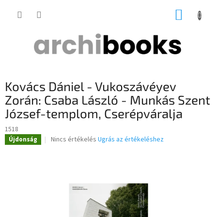
Ugrás
KOSÁR
a
fő
tartalomhoz
Kovács Dániel - Vukoszávéyev
Zorán: Csaba László - Munkás Szent
József-templom, Cserépváralja
1518
A
Nincs értékelés
Ugrás az értékeléshez
Újdonság
termék
átlagos
értékelése
5-
ből
0,0
csillag.