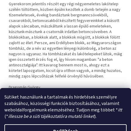
Gyerekorom jelentős részét egy régi négyemeletes lakótelep
szélén töltöttem, közben épülni kezdtek a domb tetején a nagy
tízemeletesek, évekig bandáztunk bergmanncsövekből,
csavarokból, betonvasakból készített fegyvereinkkel a kiásott
alapok sáncaiban, mászkáltunk a lassan épülő emeleteken,
kúsztunk-másztunk a csatornák irdatlan betoncsöveiben. A
blokkokban, a blokkok alatt, a blokkok mögött, a blokkok fölött
zajlott az élet. Persze, ami Erdélyben blokk, az Magyarországon
tömbház, de a név az egyetlen lényegi különbség, a beton az
nagyon is ugyanaz. Ha tömbházakat és lakótelepeket látok, máig
igen összetett érzés fog el, így hívom magamban: "a beton
antinosztalgiája". Itt kavarog bennem most is, ahogy ezt a
kötetet lapozgatom, kicsit újra otthon vagyok, a mindig huzatos,
mindig zajos lépcsőházak felfelé örvénylő hűvösében.
Dragomán György
író, műfordító
Sütiket használunk a tartalmak és hirdetések személyre
szabásához, közösségi funkciók biztosításához, valamint
weboldalforgalmunk elemzéséhez. Tudjon meg többet *
itt
L
(*
illessze be a süti tájékoztatóra mutató linket
).
á
Shoptet készítette
b