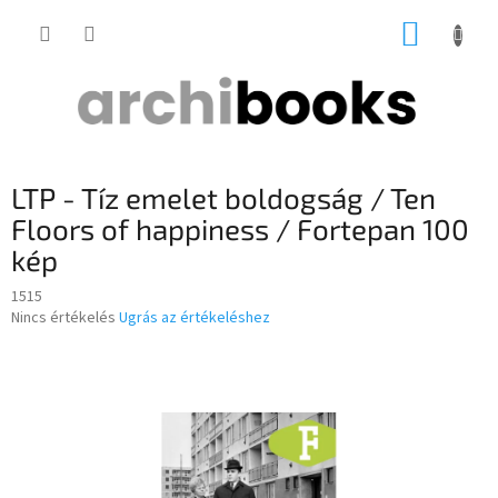
Ugrás
KOSÁR
a
fő
tartalomhoz
LTP - Tíz emelet boldogság / Ten
Floors of happiness / Fortepan 100
kép
1515
A
Nincs értékelés
Ugrás az értékeléshez
termék
átlagos
értékelése
5-
ből
0,0
csillag.