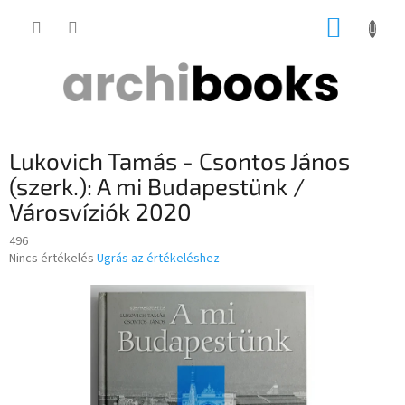
Ugrás
KOSÁR
a
fő
tartalomhoz
Lukovich Tamás - Csontos János
(szerk.): A mi Budapestünk /
Városvíziók 2020
496
A
Nincs értékelés
Ugrás az értékeléshez
termék
átlagos
értékelése
5-
ből
0,0
csillag.