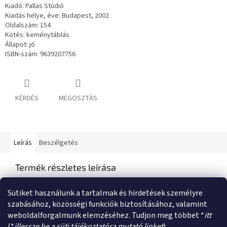
Kiadó: Pallas Stúdió
Kiadás helye, éve: Budapest, 2002
Oldalszám: 154
Kötés: keménytáblás
Állapot: jó
ISBN-szám: 9639207756
KÉRDÉS
MEGOSZTÁS
Leírás
Beszélgetés
Termék részletes leírása
Semmilyen termékleírás nem érhető el
Sütiket használunk a tartalmak és hirdetések személyre
szabásához, közösségi funkciók biztosításához, valamint
weboldalforgalmunk elemzéséhez. Tudjon meg többet *
itt
L
(*
illessze be a süti tájékoztatóra mutató linket
).