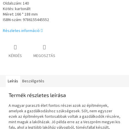
Oldalszám: 140
Kötés: kartonált
Méret: 166 * 188 mm
ISBN-szám: 9786155445552
Részletes információ
KÉRDÉS
MEGOSZTÁS
Leírás
Beszélgetés
Termék részletes leírása
A magyar paraszti élet fontos részei azok az építmények,
amelyek a gazdálkodáshoz szükségesek. Sőt, nem egyszer
ezek az építmények fontosabbak voltak a gazdálkodók részére,
mint maguk a lakóházak. Jó példa erre az a Veszprém megyei kis
falu, ahol a legtöbb lakóház vályogból, tömésfallal készült,