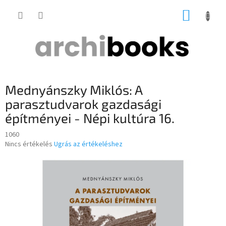
Ugrás
KOSÁR
a
fő
tartalomhoz
Mednyánszky Miklós: A
parasztudvarok gazdasági
építményei - Népi kultúra 16.
1060
A
Nincs értékelés
Ugrás az értékeléshez
termék
átlagos
értékelése
5-
ből
0,0
csillag.