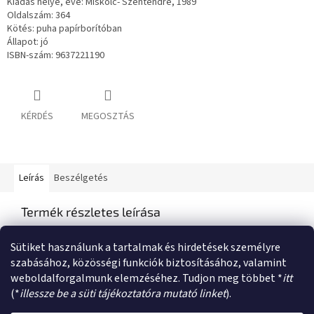
Kiadás helye, éve: Miskolc- Szentendre, 1989
Oldalszám: 364
Kötés: puha papírborítóban
Állapot: jó
ISBN-szám: 9637221190
KÉRDÉS
MEGOSZTÁS
Leírás
Beszélgetés
Termék részletes leírása
Semmilyen termékleírás nem érhető el
Sütiket használunk a tartalmak és hirdetések személyre
szabásához, közösségi funkciók biztosításához, valamint
weboldalforgalmunk elemzéséhez. Tudjon meg többet *
itt
L
(*
illessze be a süti tájékoztatóra mutató linket
).
á