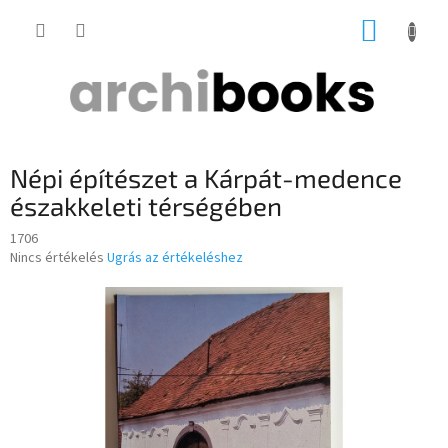
Ugrás
KOSÁR
a
fő
tartalomhoz
Népi építészet a Kárpát-medence
északkeleti térségében
1706
A
Nincs értékelés
Ugrás az értékeléshez
termék
átlagos
értékelése
5-
ből
0,0
csillag.