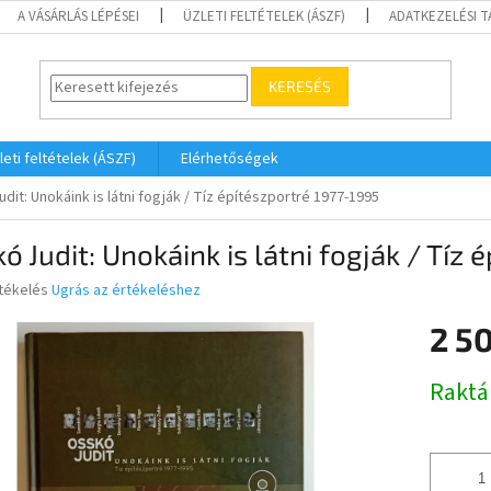
A VÁSÁRLÁS LÉPÉSEI
ÜZLETI FELTÉTELEK (ÁSZF)
ADATKEZELÉSI 
KERESÉS
leti feltételek (ÁSZF)
Elérhetőségek
dit: Unokáink is látni fogják / Tíz építészportré 1977-1995
ó Judit: Unokáink is látni fogják / Tíz
rtékelés
Ugrás az értékeléshez
2 50
ése
Egységár
Raktá