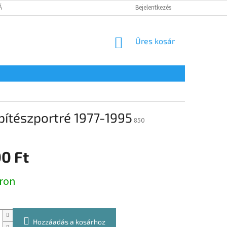
TÁJÉKOZTATÓ
Bejelentkezés
KOSÁR
Üres kosár
 építészportré 1977-1995
850
0 Ft
:
ron
Hozzáadás a kosárhoz