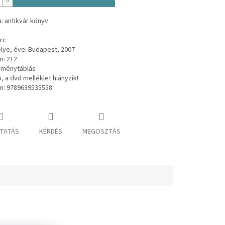
: antikvár könyv
rc
lye, éve: Budapest, 2007
m: 212
eménytáblás
ó, a dvd melléklet hiányzik!
m: 9789639535558
TATÁS
KÉRDÉS
MEGOSZTÁS