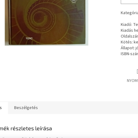
Kategória
Kiadó: Te
Kiadás he
Oldalszá
Kötés: k
Állapot: j
ISBN-szá
NYOM
s
Beszélgetés
mék részletes leírása