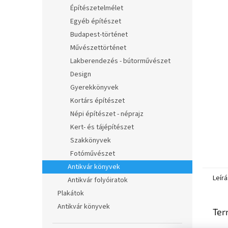
l
Építészetelmélet
Egyéb építészet
Budapest-történet
Művészettörténet
Lakberendezés - bútorművészet
Design
Gyerekkönyvek
Kortárs építészet
Népi építészet - néprajz
Kert- és tájépítészet
Szakkönyvek
Fotóművészet
Antikvár könyvek
Leírá
Antikvár folyóiratok
Plakátok
Antikvár könyvek
Ter