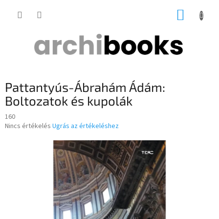
Ugrás
KOSÁR
a
fő
tartalomhoz
Pattantyús-Ábrahám Ádám:
Boltozatok és kupolák
160
A
Nincs értékelés
Ugrás az értékeléshez
termék
átlagos
értékelése
5-
ből
0,0
csillag.