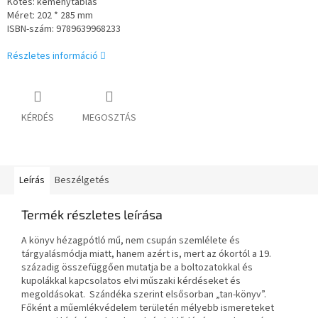
Kötés: keménytáblás
Méret:
202 * 285
mm
ISBN-szám:
9789639968233
Részletes információ
KÉRDÉS
MEGOSZTÁS
Leírás
Beszélgetés
Termék részletes leírása
A könyv hézagpótló mű, nem csupán szemlélete és
tárgyalásmódja miatt, hanem azért is, mert az ókortól a 19.
századig összefüggően mutatja be a boltozatokkal és
kupolákkal kapcsolatos elvi műszaki kérdéseket és
megoldásokat. Szándéka szerint elsősorban „tan-könyv”.
Főként a műemlékvédelem területén mélyebb ismereteket