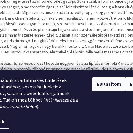
rokk
megértését számos előítélet gátolja. Sokan csak a formák öncélú ját
nyosságot, a mesterkéltséget, a zsúfolt díszítést látják. Pedig a
barokk
é
llektuálisabb. Míg a reneszánsz feladata az volt, hogy az egyszerű testté 
g a
barokk
nem lehatárolni akar, nem elválaszt, hanem közvetít. A
barokk
ít kölcsönösen egymásra utaló, szerves kapcsolatot. A közvetítő funkció mia
ásba lendül, és erős plasztikájú tagozatokat, a síkot megbontó ornamens
álás ma már szertelennek tűnő túlzásait a kor szemléletéből fakadó racion
z, a felszín mögött meghúzódó mélyebb összefüggés megértéséhez vezet
sztül. Megismerhetjük a nagy barokk mesterek, Carlo Maderno, Lorenzo berni
Jules Hardouin-Mansart stb. életművét, és kitér Itália mellett számos orsz
ítészet története
sorozat kötetei negyven éve az Építészmérnöki Kar alap
úránkba. A szerzők többsége sajnos már nincs közöttünk, de Hajnóczy Gyula,
r Mihály a könyveken keresztül mégis velünk élnek és hatással vannak rán
nálunk a tartalmak és hirdetések
enségükből, amin átsüt a téma iránti elkötelezettségük és szeretetük. A ki
Elutasítom
E
lemi értéket és könyv formában, újra feldolgozva, továbbra is közreadja a 
zabásához, közösségi funkciók
érvényű
Barokk
című könyve, amely két generációnak nyújtott eligazítást
hoz, valamint weboldalforgalmunk
. Tudjon meg többet *
itt
(*
illessze be a
atóra mutató linket
).
ok
beállítások szerkesztése