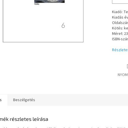
Kiadó: Te
Kiadás év
Oldalszá
Kötés: k
Méret: 2
ISBN-szá
Részlete
NYOM
s
Beszélgetés
mék részletes leírása