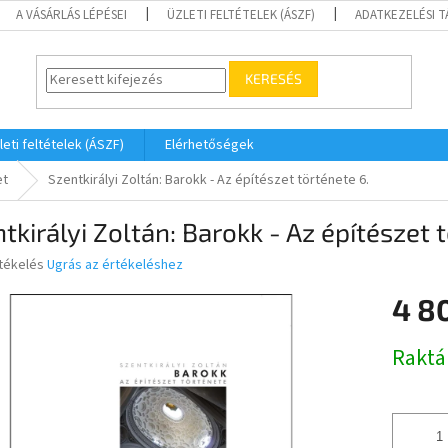
A VÁSÁRLÁS LÉPÉSEI
ÜZLETI FELTÉTELEK (ÁSZF)
ADATKEZELÉSI 
KERESÉS
leti feltételek (ÁSZF)
Elérhetőségek
et
Szentkirályi Zoltán: Barokk - Az építészet története 6.
tkirályi Zoltán: Barokk - Az építészet 
rtékelés
Ugrás az értékeléshez
4 8
ése
Egységár
Raktá