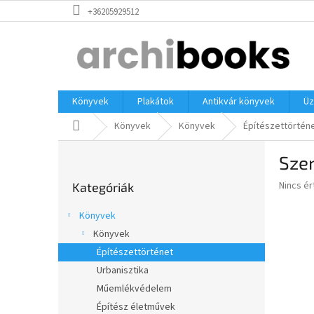
Ugrás
+36205929512
a
fő
tartalomhoz
Könyvek
Plakátok
Antikvár könyvek
Üz
Kezdőlap
Könyvek
Könyvek
Építészettörtén
O
Szen
l
Kategóriák
d
A
Nincs é
Kategóriák
átugrása
a
termék
l
átlagos
Könyvek
s
értékel
Könyvek
5-
ó
ből
Építészettörténet
p
0,0
a
Urbanisztika
csillag.
n
Műemlékvédelem
e
Építész életművek