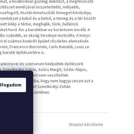
ékát, a hivalkodóan gazdag alakítást, a megtévesztő
pítészet ennél jóval összetettebb, mélyebb,
összefogott, tisztán kimetsződő tömeget körülzárja,
homlokzat a külső és a belső, a tömeg és a tér között
tt kilép a térbe, meghajlik, törik, hullámzó
eket hord. Ám a barokkban ez korántsem öncélú. A
ális szándék, az okság törvénye motiválta. A könyv
 el számos konkrét épület részletes elemzésén
ni, Francesco Borromini, Carlo Rainaldi, Louis Le
ág barokk építészetére is.
tankönyvei és szervesen beépültek építészeti
 Szentkirályi Zoltán, Szűcs Margit, Sódor Alajos,
k. Gondolataik semmit sem veszítettek
adó eltökélt szándéka, hogy nem hagyja veszni ezt a
lfogadom
műveket. Jelen kötet Szentkirályi Zoltán
 a 17. század építészetében.
Shoptet készítette