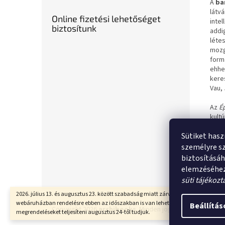
A
ba
látvá
Online fizetési lehetőséget
inte
biztosítunk
addi
létes
mozg
form
ehhe
kere
Vau, 
Az
Ép
kult
Zádo
Sütiket hasz
elev
szel
személyre s
örök
biztosításá
elemzéséhez
süti tájékozt
L
2026. július 13. és augusztus 23. között szabadság miatt zárva vagyunk. A
á
webáruházban rendelésre ebben az időszakban is van lehetőség, de
Beállítás
Copyright 2026
archibooks
. Minden jog fenntartva.
Süti 
megrendeléseket teljesíteni augusztus 24-től tudjuk.
b