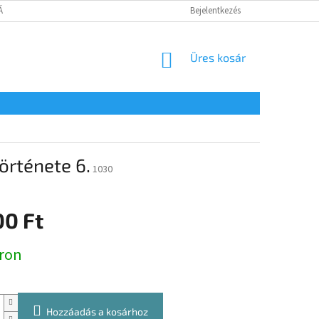
TÁJÉKOZTATÓ
Bejelentkezés
KOSÁR
Üres kosár
története 6.
1030
00 Ft
:
ron
Hozzáadás a kosárhoz