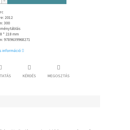
rc
e: 2012
m: 300
eménytáblás
38 * 218 mm
m: 9789639968271
s információ
TATÁS
KÉRDÉS
MEGOSZTÁS