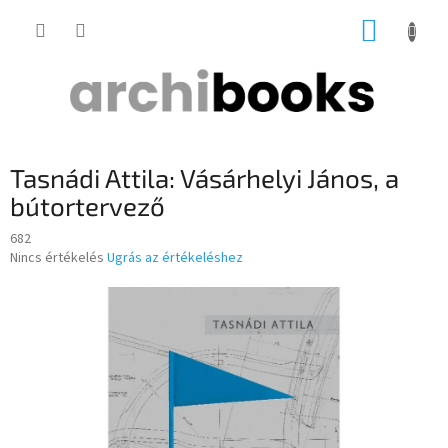
Ugrás
KOSÁR
a
fő
tartalomhoz
Tasnádi Attila: Vásárhelyi János, a
bútortervező
682
A
Nincs értékelés
Ugrás az értékeléshez
termék
átlagos
értékelése
5-
ből
0,0
csillag.