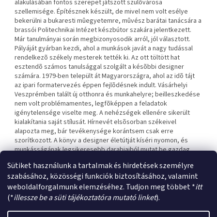
alakulásában fontos szerepet játszott szülõvárosa
szellemisége. Építésznek készült, de mivel nem volt esélye
bekerülni a bukaresti mûegyetemre, mûvész barátai tanácsára a
brassói Politechnikai Intézet készbútor szakára jelentkezett.
Már tanulmányai során megbizonyosodik arról, jól választott.
Pályáját gyárban kezdi, ahol a munkások javát a nagy tudással
rendelkezõ székely mesterek tették ki. Az ott töltött hat
esztendõ számos tanulsággal szolgált a késõbbi designer
számára. 1979-ben települt át Magyarországra, ahol az idõ tájt
az ipari formatervezés éppen fejlõdésnek indult. Vásárhelyi
Veszprémben talált új otthonra és munkahelyre; beilleszkedése
nem volt problémamentes, legfõképpen a feladatok
igénytelensége viselte meg. A nehézségek ellenére sikerült
kialakítania saját stílusát. Hírnevét elsõsorban székeivel
alapozta meg, bár tevékenysége korántsem csak erre
szorítkozott. A könyv a designer életútját kíséri nyomon, és
munkásságának legsikeresebb darabjaiból mutat be gazdag
választékot.
Sütiket használunk a tartalmak és hirdetések személyre
szabásához, közösségi funkciók biztosításához, valamint
weboldalforgalmunk elemzéséhez. Tudjon meg többet *
itt
L
(*
illessze be a süti tájékoztatóra mutató linket
).
á
Shoptet készítette