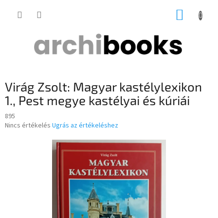
Ugrás
KOSÁR
a
fő
tartalomhoz
Virág Zsolt: Magyar kastélylexikon
1., Pest megye kastélyai és kúriái
895
A
Nincs értékelés
Ugrás az értékeléshez
termék
átlagos
értékelése
5-
ből
0,0
csillag.