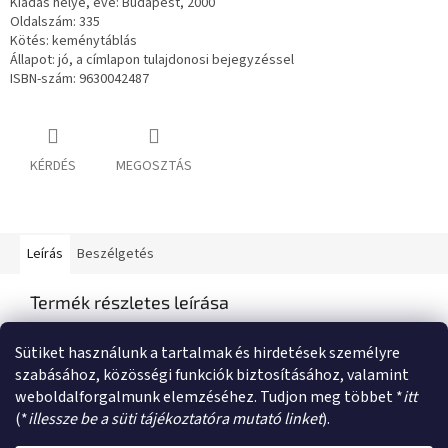
Kiadás helye, éve: Budapest, 2000
Oldalszám: 335
Kötés: keménytáblás
Állapot: jó, a címlapon tulajdonosi bejegyzéssel
ISBN-szám: 9630042487
KÉRDÉS
MEGOSZTÁS
Leírás
Beszélgetés
Termék részletes leírása
Semmilyen termékleírás nem érhető el
Sütiket használunk a tartalmak és hirdetések személyre
szabásához, közösségi funkciók biztosításához, valamint
weboldalforgalmunk elemzéséhez. Tudjon meg többet *
itt
L
(*
illessze be a süti tájékoztatóra mutató linket
).
á