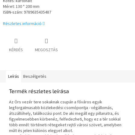
Kötés:
kartonált
Méret: 130 * 200 mm
ISBN-szám: 9789635435487
Részletes információ
KÉRDÉS
MEGOSZTÁS
Leírás
Beszélgetés
Termék részletes leírása
Az Örs vezér tere sokaknak csupán a főváros egyik
legforgalmasabb közlekedési csomópontja - végállomás,
átszállóhely, találkozási pont. De aki megáll egy pillanatra, és
figyelmesebben körbenéz, felfedezheti, hogy ez a tér sokkal
több ennél: történeti rétegeket rejtő városi szövet, amelyben
múlt és jelen különös elegyet alkot.