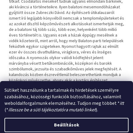
titkait. Csodálatos meséket tudnak ugyanis elmondani bárkinek,
aki kíváncsi a történeteikre. Ilyen balatoni mesemondóházakat
gyűjtött össze Zubreczki Dávid. Az építészeti útikalauzairól
ismert író legújabb könyvéből nemcsak a templomépületeket és
az azokat díszítő képzőművészeti alkotásokat ismerhetjük meg,
de a balatoni táj több száz, több ezer, helyenként több millió
éves történetét is. Ugyanis ezek a házak éppúgy mesélnek a
vidék kőzeteiről, mint arról, hogy mely Balaton-parti települések
feküdtek egykor szigeteken. Nyomot hagyott rajtuk az elmúlt
ezer év összes divathulláma, virágkora, véres és ínséges
időszaka. A nyomozás olykor valódi kódfejtést jelent:
márványba vésett betűkombinációk, középkori és barokk
szimbólumok, jezsuita és szabadkőműves jelek megfejtését. A
kalandozás közben észrevétlenül beleszerethetünk mondjuk a
középkori művészetbe, ahogy akár a kortárs építészet
szépségeibe is.
Sütiket használunk a tartalmak és hirdetések személyre
szabásához, közösségi funkciók biztosításához, valamint
weboldalforgalmunk elemzéséhez. Tudjon meg többet *
itt
L
(*
illessze be a süti tájékoztatóra mutató linket
).
á
Shoptet készítette
b
Beállítások
l