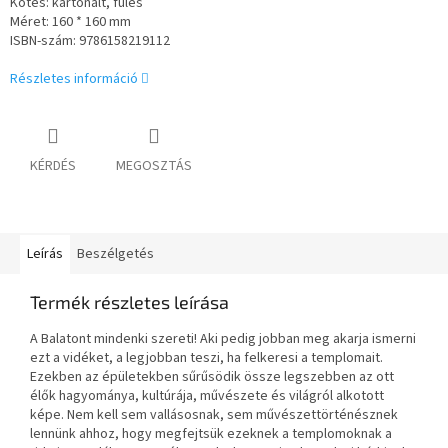
Kötés: kartonált, füles
Méret: 160 * 160 mm
ISBN-szám: 9786158219112
Részletes információ
KÉRDÉS
MEGOSZTÁS
Leírás
Beszélgetés
Termék részletes leírása
A Balatont mindenki szereti! Aki pedig jobban meg akarja ismerni
ezt a vidéket, a legjobban teszi, ha felkeresi a templomait.
Ezekben az épületekben sűrűsödik össze legszebben az ott
élők hagyománya, kultúrája, művészete és világról alkotott
képe. Nem kell sem vallásosnak, sem művészettörténésznek
lennünk ahhoz, hogy megfejtsük ezeknek a templomoknak a